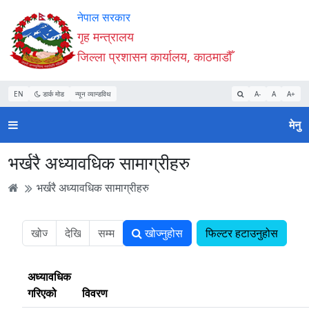
Accessibility
मुख्य
मुख्य
वेबसाइट
नेपाल सरकार
Mode
सामाग्री
नेभिगेसन
खोजमा
गृह मन्त्रालय
सुरु
पढ्नुहाेस्
पढ्नुहाेस्
जानुहोस्
जिल्ला प्रशासन कार्यालय, काठमाडौँ
गर्नुहोस्
EN
डार्क मोड
न्यून व्यान्डविथ
A-
A
A+
मेनु
भर्खरै अध्यावधिक सामाग्रीहरु
भर्खरै अध्यावधिक सामाग्रीहरु
खोज्नुहोस
फिल्टर हटाउनुहोस
अध्यावधिक
गरिएको
विवरण