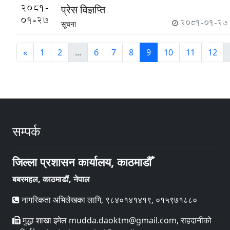
2081-
प्रेस विज्ञप्ति
01-27
2081-01-27
सूचना
«
1
2
...
6
7
8
9
10
11
12
सम्पर्क
जिल्ला प्रशासन कार्यालय, काठमाडौँ
बबरमहल, काठमाडौं, नेपाल
नागरिकता अभिलेखका लागि, ९८४०१४१४१९, ०१५९७१८८०
मुद्धा शाखा इमेल mudda.daoktm@gmail.com, राहदानीको