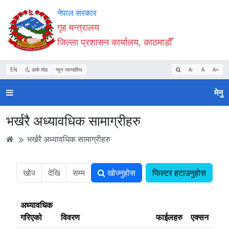
Accessibility
मुख्य
मुख्य
वेबसाइट
नेपाल सरकार
Mode
सामाग्री
नेभिगेसन
खोजमा
गृह मन्त्रालय
सुरु
पढ्नुहाेस्
पढ्नुहाेस्
जानुहोस्
जिल्ला प्रशासन कार्यालय, काठमाडौँ
गर्नुहोस्
EN
डार्क मोड
न्यून व्यान्डविथ
A-
A
A+
मेनु
भर्खरै अध्यावधिक सामाग्रीहरु
भर्खरै अध्यावधिक सामाग्रीहरु
खोज्नुहोस
फिल्टर हटाउनुहोस
अध्यावधिक
गरिएको
विवरण
फाईलहरु
एक्सन