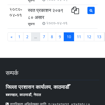
सूचना
2080-
स्वत प्रकाशन २०७९
04-01
८० असार
2080-04-01
सूचना
«
1
2
...
7
8
9
10
11
12
13
सम्पर्क
जिल्ला प्रशासन कार्यालय, काठमाडौँ
बबरमहल, काठमाडौं, नेपाल
नागरिकता अभिलेखका लागि, ९८४०१४१४१९, ०१५९७१८८०