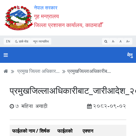
Accessibility
मुख्य
मुख्य
वेबसाइट
नेपाल सरकार
Mode
सामाग्री
नेभिगेसन
खोजमा
गृह मन्त्रालय
सुरु
पढ्नुहाेस्
पढ्नुहाेस्
जानुहोस्
जिल्ला प्रशासन कार्यालय, काठमाडौँ
गर्नुहोस्
EN
डार्क मोड
न्यून व्यान्डविथ
A-
A
A+
मेनु
प्रमुख जिल्ला अधिकार...
प्रमुखजिल्लाअधिकारीब...
प्रमुखजिल्लाअधिकारीबाट_जारीआदेश
7 महिना अगाडी
2082-09-02
फाईलको नाम / शिर्षक
फाईलको
एक्सन