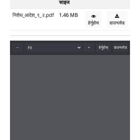
साइज
निशेध_आदेश_९_२.pdf
1.46 MB
हेर्नुहोस
डाउनलोड