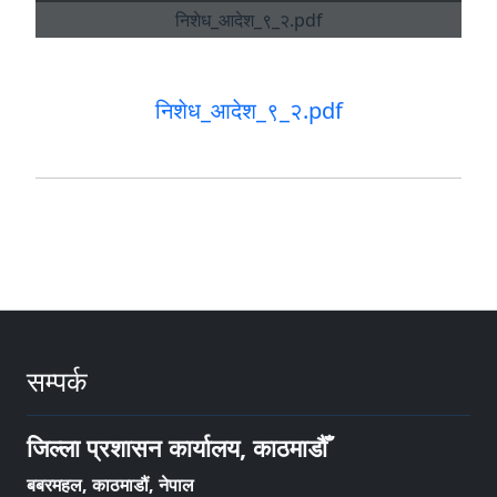
निशेध_आदेश_९_२.pdf
सम्पर्क
जिल्ला प्रशासन कार्यालय, काठमाडौँ
बबरमहल, काठमाडौं, नेपाल