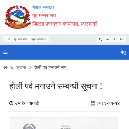
Accessibility
मुख्य
मुख्य
वेबसाइट
नेपाल सरकार
Mode
सामाग्री
नेभिगेसन
खोजमा
गृह मन्त्रालय
सुरु
पढ्नुहाेस्
पढ्नुहाेस्
जानुहोस्
जिल्ला प्रशासन कार्यालय, काठमाडौँ
गर्नुहोस्
EN
डार्क मोड
न्यून व्यान्डविथ
A-
A
A+
मेनु
सूचना
होली पर्व मनाउने सम्...
होली पर्व मनाउने सम्बन्धी सूचना !
५ महिना अगाडी
२०८२-११-१४