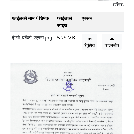
तस्बिर :
फाईलको नाम / शिर्षक
फाईलको
एक्सन
साइज
होली_पर्वको_सूचना.jpg
5.29 MB
हेर्नुहोस
डाउनलोड