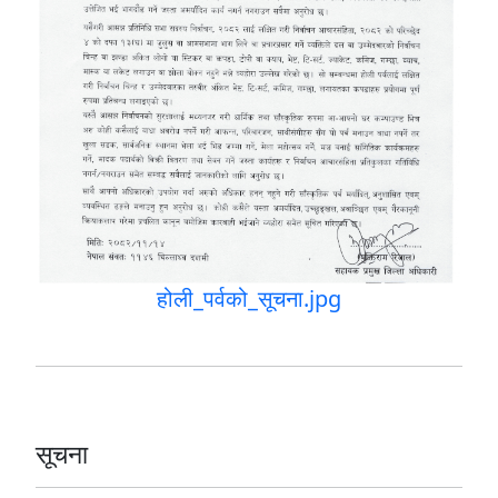
होली_पर्वको_सूचना.jpg
सूचना