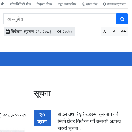
ish
एसिएबिलिटी मोड
स्क्रिन रिडर
न्यून व्यान्डविथ
डार्क मोड
उच्च कन्ट्रास्ट
वेबसाइटमा
सामग्री
खोज्नुहोस
बिहीबार, श्रावण २१, २०८३
२०:४४
A-
A
A+
सूचना
होटल तथा रेष्टुरेन्टहरुमा धुम्रपान गर्न
20
२०८३-०१-११
मिल्ने क्षेत्र निर्धारण गर्ने सम्बन्धी अत्यन्त
श्रवण
जरुरी सूचना !