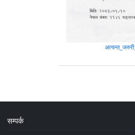
अत्यन्त_जरु
सम्पर्क