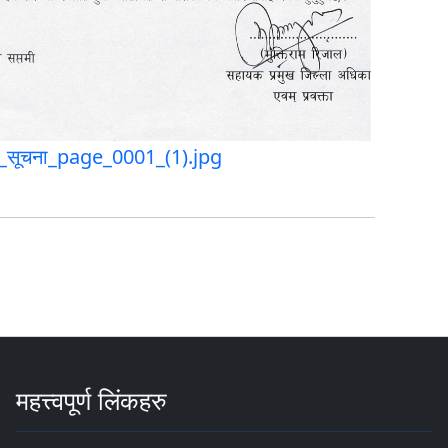
री_सूचना_page_0001_(1).jpg
महत्त्वपूर्ण लिंकहरु