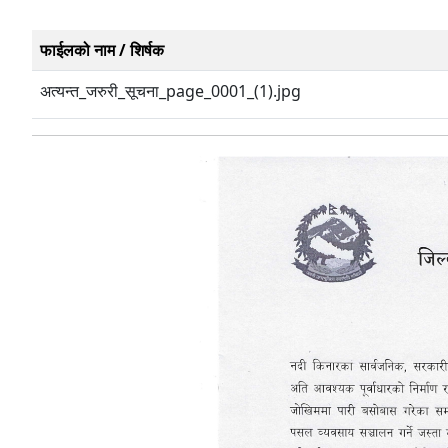
फाईलको नाम / शिर्षक
अत्यन्त_जरुरी_सूचना_page_0001_(1).jpg