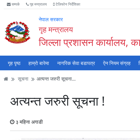
Accessibility
मुख्य
मुख्य
वेबसाइट
सम्पर्क
गृह मन्त्रालय
टेलिफोन निर्देशिका
Mode
सामाग्री
नेभिगेसन
खोजमा
सुरु
पढ्नुहाेस्
पढ्नुहाेस्
जानुहोस्
नेपाल सरकार
गर्नुहोस्
गृह मन्त्रालय
जिल्ला प्रशासन कार्यालय, का
गृह पृष्ठ
हाम्राे बारेमा
नागरिक सेवा बडापत्र
ऐन नियम संग्रह
सूचना
अत्यन्त जरुरी सूचना...
अत्यन्त जरुरी सूचना !
३ महिना अगाडी