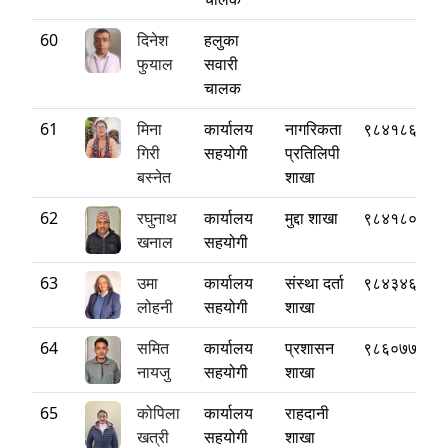
60
दिनेश
हलुका
फुयाल
सवारी
चालक
61
मिना
कार्यालय
नागरिकता
९८४१८६७२६
गिरी
सहयोगी
प्रतिलिपी
बस्‍नेत
शाखा
62
रघुनाथ
कार्यालय
मुद्दा शाखा
९८४१८०७८१
खनाल
सहयोगी
63
उमा
कार्यालय
संस्था दर्ता
९८४३४६८१३
लोहनी
सहयोगी
शाखा
64
समित
कार्यालय
प्रशासन
९८६०७७९०३
नायजु
सहयोगी
शाखा
65
कोपिला
कार्यालय
राहदानी
खत्री
सहयोगी
शाखा