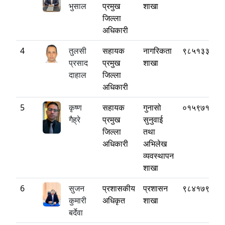
भुसाल
प्रमुख
शाखा
जिल्ला
अधिकारी
4
तुलसी
सहायक
नागरिकता
९८५१३३८४२
प्रसाद
प्रमुख
शाखा
दाहाल
जिल्ला
अधिकारी
5
कृष्ण
सहायक
गुनासो
०१५९७१८८०
गैह्रे
प्रमुख
सुनुवाई
जिल्ला
तथा
अधिकारी
अभिलेख
व्यवस्थापन
शाखा
6
सुजन
प्रशासकीय
प्रशासन
९८४१७९८५४
कुमारी
अधिकृत
शाखा
बर्देवा