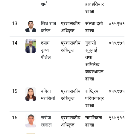
शर्मा
हातहतियार
शाखा
13
तिर्थ राज
प्रशासकीय
संस्था दर्ता
०१५९७१८८०
कटेल
अधिकृत
शाखा
14
श्याम
प्रशासकीय
गुनासो
०१५९७१८८०
कृष्ण
अधिकृत
सुनुवाई
पौडेल
तथा
अभिलेख
व्यवस्थापन
शाखा
15
बबिता
प्रशासकीय
राष्ट्रिय
०१५९७१८८०
मरासिनी
अधिकृत
परिचयपत्र
शाखा
16
सरोज
प्रशासकीय
नागरिकता
९८४९११७९०
खनाल
अधिकृत
शाखा