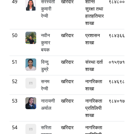
49
सरस्वती
खरिदार
शान्ति
९८४८००७७९
कुमारी
सुरक्षा तथा
रेग्मी
हातहतियार
शाखा
50
नवीन
खरिदार
प्रशासन
९८४३६६९९१
कुमार
शाखा
बयक
51
विन्दु
खरिदार
संस्था दर्ता
०१५९७१८८०
डुम्रे
शाखा
52
सनम
खरिदार
नागरिकता
९८४६९८३६१
रेग्मी
शाखा
53
नारायणी
खरिदार
नागरिकता
९८४०१७१४१
अर्याल
प्रतिलिपी
शाखा
54
सरिता
खरिदार
नागरिकता