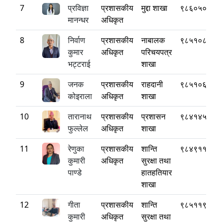
7
प्रविज्ञा
प्रशासकीय
मुद्दा शाखा
९८६०५०७९३
मानन्धर
अधिकृत
8
निर्वाण
प्रशासकीय
नाबालक
९८५१०८१२१
कुमार
अधिकृत
परिचयपत्र
भट्टराई
शाखा
9
जनक
प्रशासकीय
राहदानी
९८५१०६०४०
कोइराला
अधिकृत
शाखा
10
तारानाथ
प्रशासकीय
प्रशासन
९८४१४५८४३
फुल्लेल
अधिकृत
शाखा
11
रेणुका
प्रशासकीय
शान्ति
९८४९११४८३
कुमारी
अधिकृत
सुरक्षा तथा
पाण्डे
हातहतियार
शाखा
12
गीता
प्रशासकीय
शान्ति
९८५११९५२६
कुमारी
अधिकृत
सुरक्षा तथा