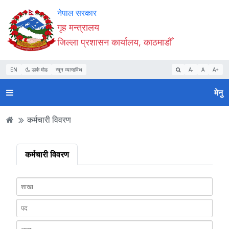
Accessibility
मुख्य
मुख्य
वेबसाइट
नेपाल सरकार
Mode
सामाग्री
नेभिगेसन
खोजमा
गृह मन्त्रालय
सुरु
पढ्नुहाेस्
पढ्नुहाेस्
जानुहोस्
जिल्ला प्रशासन कार्यालय, काठमाडौँ
गर्नुहोस्
EN
डार्क मोड
न्यून व्यान्डविथ
A-
A
A+
मेनु
कर्मचारी विवरण
कर्मचारी विवरण