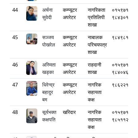
44
अर्चना
कम्प्यूटर
नागरिकता
०१५९७१८८०
सुवेदी
अपरेटर
प्रतिलिपी
९८४३०१५५८
शाखा
45
सञ्जय
कम्प्यूटर
नाबालक
९८४९८१९०९
पोखरेल
अपरेटर
परिचयपत्र
शाखा
46
अस्मिता
कम्प्यूटर
राहदानी
०१५९७१८८०
खड्का
अपरेटर
शाखा
९८४०४६६१३
47
धिरेन्द्र
कम्प्यूटर
नागरिक
९८६२२१८६९
बहादुर
अपरेटर
सहायता
बम
कक्ष
48
सूर्यभक्त
खरिदार
नागरिक
०१५९७१८८०
कक्षपति
सहायता
९८५११२४२५
कक्ष