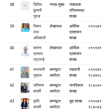
38
डिल्लि
नायब सुब्बा
नाबालक
कुमारी
परिचयपत्र
गुरुङ
शाखा
39
जिवन
लेखापाल
आर्थिक
०१५९७१८८०
राज
प्रशासन
अधिकारी
शाखा
40
बसन्त
लेखापाल
आर्थिक
०१५९७१८८०
प्रसाद
प्रशासन
भट्टराई
शाखा
41
सरस्वती
कम्प्यूटर
राहदानी
०१५९७१८८०
भुसाल
अपरेटर
शाखा
९८४७२८६४९
42
जस्मिना
कम्प्यूटर
नागरिकता
९८४०४५४०६
कार्की
अपरेटर
शाखा
43
कृति
कम्प्यूटर
मुद्दा शाखा
०१५९७१८८०
कार्की
अपरेटर
९८४०४३०५८