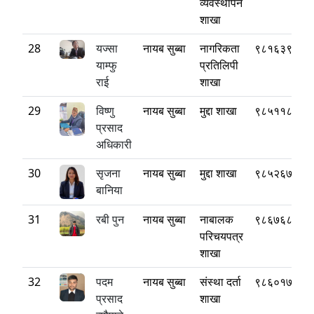
व्यवस्थापन
शाखा
28
यज्सा
नायब सुब्बा
नागरिकता
९८१६३९६९१
याम्फु
प्रतिलिपी
राई
शाखा
29
विष्णु
नायब सुब्बा
मुद्दा शाखा
९८५११८५५१
प्रसाद
अधिकारी
30
सृजना
नायब सुब्बा
मुद्दा शाखा
९८५२६७१९४
बानिया
31
रबी पुन
नायब सुब्बा
नाबालक
९८६७६८६८९
परिचयपत्र
शाखा
32
पदम
नायब सुब्बा
संस्था दर्ता
९८६०१७७१४
प्रसाद
शाखा