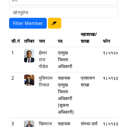
महाशाखा/
सी.नं
तस्बिर
नाम
पद
शाखा
फोन
1
ईश्वर
प्रमुख
९८५१२०७७७
राज
जिल्ला
पौडेल
अधिकारी
2
मुक्तिराम
सहायक
प्रशासन
९८५१३३८३२
रिजाल
प्रमुख
शाखा
जिल्ला
अधिकारी
(सूचना
अधिकारी)
3
खिमराज
सहायक
संस्था दर्ता
९८५१३३८५२