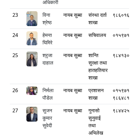
अधिकारी
23
विना
नायब सुब्बा
संस्था दर्ता
९८६०१६७७५
श्रेष्ठ
शाखा
24
हेमन्त
नायब सुब्बा
सचिवालय
०१५९७१८८०
घिमिरे
25
श्रृजा
नायब सुब्बा
शान्ति
९८४१३००३०
दाहाल
सुरक्षा तथा
हातहतियार
शाखा
26
निर्मला
नायब सुब्बा
प्रशासन
०१५९७१८८०
पौडेल
शाखा
९८६४८१२५१
27
सुजन
नायब सुब्बा
गुनासो
९८४४२५२७२
कुमार
सुनुवाई
सुवेदी
तथा
अभिलेख