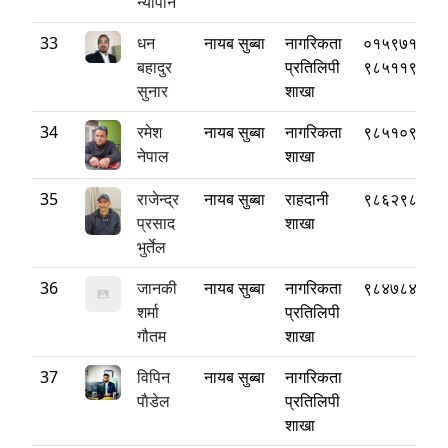
न्यौपाने
33
धन
नायब सुब्बा
नागरिकता
०१५९७१८८०
बहादुर
प्रतिलिपी
९८५११९९४४
सुनार
शाखा
34
रमेश
नायब सुब्बा
नागरिकता
९८५१०९०५६
नेपाल
शाखा
35
राजेन्द्र
नायब सुब्बा
राहदानी
९८६२९८०६४
प्रसाद
शाखा
भुर्तेल
36
जानकी
नायब सुब्बा
नागरिकता
९८४७८४४१२
शर्मा
प्रतिलिपी
गौतम
शाखा
37
विपिन
नायब सुब्बा
नागरिकता
पाैडेल
प्रतिलिपी
शाखा