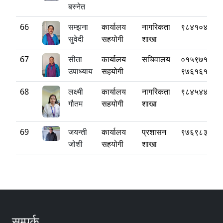
बस्नेत
66
सम्झना
कार्यालय
नागरिकता
९८४१०४९७६
सुवेदी
सहयोगी
शाखा
67
सीता
कार्यालय
सचिवालय
०१५९७१८८०
उपाध्याय
सहयोगी
९७६१६१२३९
68
लक्ष्मी
कार्यालय
नागरिकता
९८४५४४२१७
गौतम
सहयोगी
शाखा
69
जयन्ती
कार्यालय
प्रशासन
९७६९८३५२७
जोशी
सहयोगी
शाखा
सम्पर्क