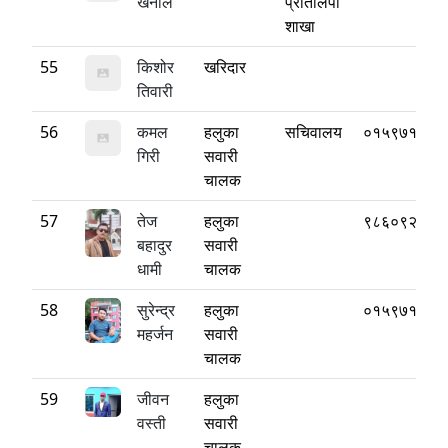
खनाल
प्रतिलिपी
शाखा
55
किशोर
खरिदार
तिवारी
56
कमल
हलुका
सचिवालय
०१५९७१८८०
गिरी
सवारी
चालक
57
तेज
हलुका
९८६०९२६३०
बहादुर
सवारी
धामी
चालक
58
सुरेन्द्र
हलुका
०१५९७१८८०
महर्जन
सवारी
चालक
59
जीवन
हलुका
वस्ती
सवारी
चालक