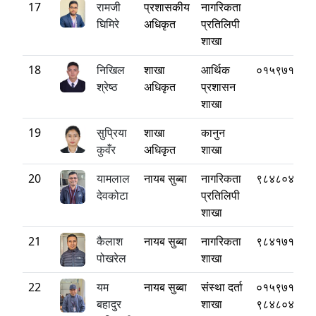
17
रामजी
प्रशासकीय
नागरिकता
घिमिरे
अधिकृत
प्रतिलिपी
शाखा
18
निखिल
शाखा
आर्थिक
०१५९७१८८०
श्रेष्ठ
अधिकृत
प्रशासन
शाखा
19
सुप्रिया
शाखा
कानुन
कुवँर
अधिकृत
शाखा
20
यामलाल
नायब सुब्बा
नागरिकता
९८४८०४०१४
देवकोटा
प्रतिलिपी
शाखा
21
कैलाश
नायब सुब्बा
नागरिकता
९८४१७१२३७
पोखरेल
शाखा
22
यम
नायब सुब्बा
संस्था दर्ता
०१५९७१८८०
बहादुर
शाखा
९८४८०४०९५