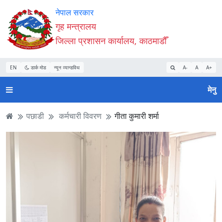
Accessibility
मुख्य
मुख्य
वेबसाइट
नेपाल सरकार
Mode
सामाग्री
नेभिगेसन
खोजमा
गृह मन्त्रालय
सुरु
पढ्नुहाेस्
पढ्नुहाेस्
जानुहोस्
जिल्ला प्रशासन कार्यालय, काठमाडौँ
गर्नुहोस्
EN
डार्क मोड
न्यून व्यान्डविथ
A-
A
A+
मेनु
पछाडी
कर्मचारी विवरण
गीता कुमारी शर्मा