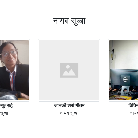
नायब सुब्बा
म्फु राई
जानकी शर्मा गौतम
विपिन
ुब्बा
नायब सुब्बा
नायब