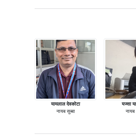
यामलाल देवकोटा
यज्सा या
नायब सुब्बा
नायब स