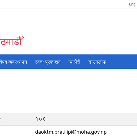
Engl
ठमाडौँ
विपद व्यवस्थापन
स्वतः प्रकाशन
ग्यालेरी
डाउनलोड
106
ं
daoktm.pratilipi@moha.gov.np