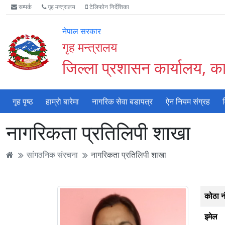
Accessibility
मुख्य
मुख्य
वेबसाइट
सम्पर्क
गृह मन्त्रालय
टेलिफोन निर्देशिका
Mode
सामाग्री
नेभिगेसन
खोजमा
सुरु
पढ्नुहाेस्
पढ्नुहाेस्
जानुहोस्
नेपाल सरकार
गर्नुहोस्
गृह मन्त्रालय
जिल्ला प्रशासन कार्यालय, का
गृह पृष्ठ
हाम्राे बारेमा
नागरिक सेवा बडापत्र
ऐन नियम संग्रह
नागरिकता प्रतिलिपी शाखा
सांगठनिक संरचना
नागरिकता प्रतिलिपी शाखा
कोठा न
इमेल