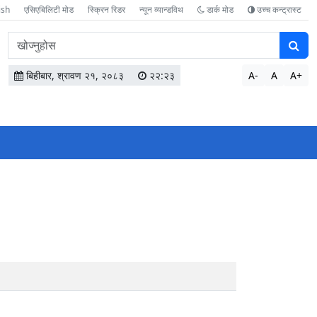
ish
एसिएबिलिटी मोड
स्क्रिन रिडर
न्यून व्यान्डविथ
डार्क मोड
उच्च कन्ट्रास्ट
वेबसाइटमा
सामग्री
खोज्नुहोस
बिहीबार, श्रावण २१, २०८३
२२:२३
A-
A
A+