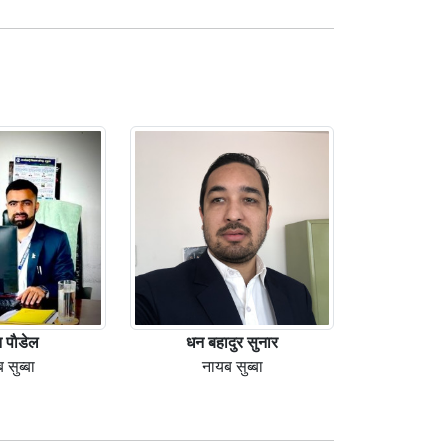
 पाैडेल
धन बहादुर सुनार
 सुब्बा
नायब सुब्बा