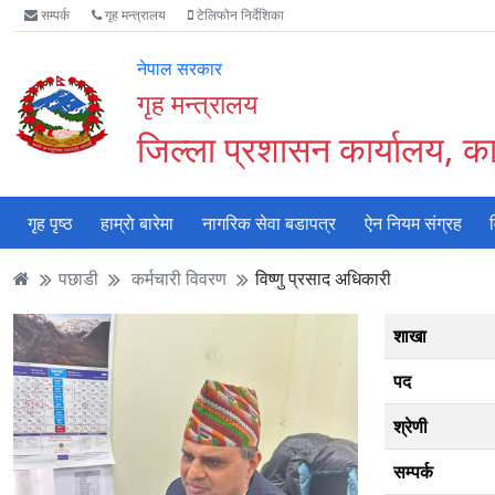
Accessibility
मुख्य
मुख्य
वेबसाइट
सम्पर्क
गृह मन्त्रालय
टेलिफोन निर्देशिका
Mode
सामाग्री
नेभिगेसन
खोजमा
सुरु
पढ्नुहाेस्
पढ्नुहाेस्
जानुहोस्
नेपाल सरकार
गर्नुहोस्
गृह मन्त्रालय
जिल्ला प्रशासन कार्यालय, का
गृह पृष्ठ
हाम्राे बारेमा
नागरिक सेवा बडापत्र
ऐन नियम संग्रह
पछाडी
कर्मचारी विवरण
विष्णु प्रसाद अधिकारी
शाखा
पद
श्रेणी
सम्पर्क