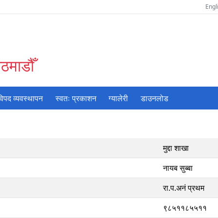
Engl
ठमाडौँ
विपद व्यवस्थापन
स्वतः प्रकाशन
ग्यालेरी
डाउनलोड
मुद्दा शाखा
नायब सुब्बा
रा.प.अनं प्रथम
९८५११८५५११