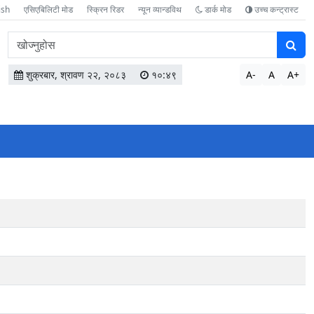
ish
एसिएबिलिटी मोड
स्क्रिन रिडर
न्यून व्यान्डविथ
डार्क मोड
उच्च कन्ट्रास्ट
वेबसाइटमा
सामग्री
खोज्नुहोस
शुक्रबार, श्रावण २२, २०८३
१०:४९
A-
A
A+