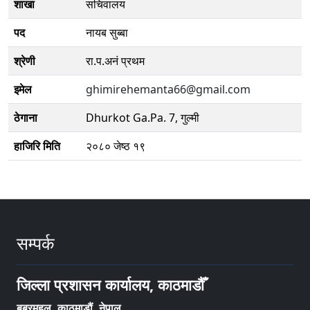
शाखा
सचिवालय
पद
नायब सुब्बा
श्रेणी
रा.प.अनं प्रथम
इमेल
ghimirehemanta66@gmail.com
ठेगाना
Dhurkot Ga.Pa. 7, गुल्मी
हाजिरि मिति
२०८० जेष्ठ १९
सम्पर्क
जिल्ला प्रशासन कार्यालय, काठमाडौँ
बबरमहल, काठमाडौं, नेपाल