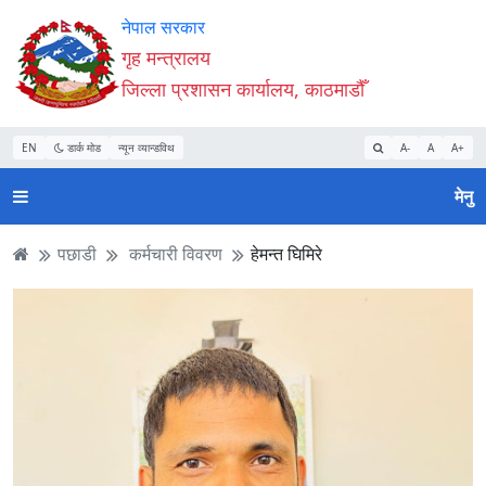
Accessibility
मुख्य
मुख्य
वेबसाइट
नेपाल सरकार
Mode
सामाग्री
नेभिगेसन
खोजमा
गृह मन्त्रालय
सुरु
पढ्नुहाेस्
पढ्नुहाेस्
जानुहोस्
जिल्ला प्रशासन कार्यालय, काठमाडौँ
गर्नुहोस्
EN
डार्क मोड
न्यून व्यान्डविथ
A-
A
A+
मेनु
पछाडी
कर्मचारी विवरण
हेमन्त घिमिरे