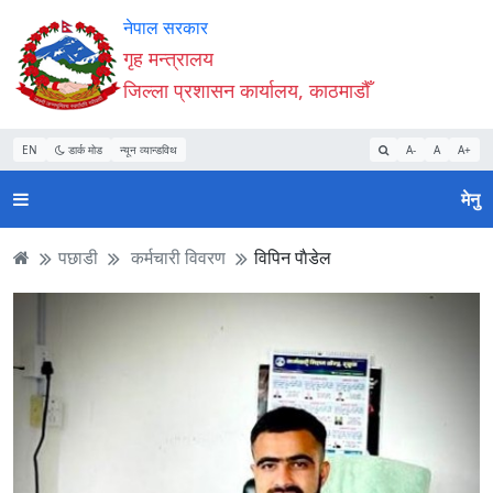
Accessibility
मुख्य
मुख्य
वेबसाइट
नेपाल सरकार
Mode
सामाग्री
नेभिगेसन
खोजमा
गृह मन्त्रालय
सुरु
पढ्नुहाेस्
पढ्नुहाेस्
जानुहोस्
जिल्ला प्रशासन कार्यालय, काठमाडौँ
गर्नुहोस्
EN
डार्क मोड
न्यून व्यान्डविथ
A-
A
A+
मेनु
पछाडी
कर्मचारी विवरण
विपिन पाैडेल