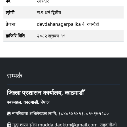
पद
खरिदार
श्रेणी
रा.प.अनं द्वितीय
ठेगाना
devdahanagarpalika 4, रुपन्देही
हाजिरि मिति
२०८२ श्रावण ११
सम्पर्क
जिल्ला प्रशासन कार्यालय, काठमाडौँ
बबरमहल, काठमाडौं, नेपाल
नागरिकता अभिलेखका लागि, ९८४०१४१४१९, ०१५९७१८८०
मुद्धा शाखा इमेल mudda.daoktm@gmail.com, राहदानीको